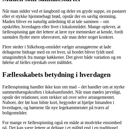
Når man sidder ved et langbord og deler en gryde suppe, en pastaret
eller et stykke hjemmebagt brød, opstår der en særlig stemning.
Maden bliver en naturlig anledning til at tale sammen – om
opskrifter, hverdagen eller livet i lokalområdet. Mange oplever, at
fællesspisning gør det lettere at lære nye mennesker at kende, fordi
samtalen flyder mere ubesværet, når man deler noget konkret.
Flere steder i Silkeborg-området vælger arrangørerne at lade
deltagerne bidrage med en ret hver, så bordet bliver fyldt med
smagsindtryk fra mange køkkener. Det giver både variation og en
følelse af fælles ejerskab over måltidet.
Fællesskabets betydning i hverdagen
Fællesspisning handler ikke kun om mad – det handler om at styrke
sammenhængskraften i lokalsamfundet. Når man mødes jævnligt,
opstår der relationer, som rækker ud over selve arrangementet.
Naboer, der før kun hilste kort, begynder at hjælpe hinanden i
hverdagen, og børnene får nye legekammerater på tværs af
boligområder.
For mange er fællesspisning også en måde at modvirke ensomhed
på. Det kan være lettere at deltage i et måltid end i en traditionel