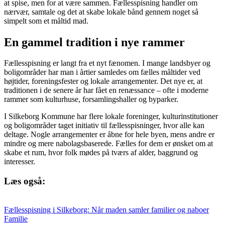
at spise, men for at være sammen. Fællesspisning handler om
nærvær, samtale og det at skabe lokale bånd gennem noget så
simpelt som et måltid mad.
En gammel tradition i nye rammer
Fællesspisning er langt fra et nyt fænomen. I mange landsbyer og
boligområder har man i årtier samledes om fælles måltider ved
højtider, foreningsfester og lokale arrangementer. Det nye er, at
traditionen i de senere år har fået en renæssance – ofte i moderne
rammer som kulturhuse, forsamlingshaller og byparker.
I Silkeborg Kommune har flere lokale foreninger, kulturinstitutioner
og boligområder taget initiativ til fællesspisninger, hvor alle kan
deltage. Nogle arrangementer er åbne for hele byen, mens andre er
mindre og mere nabolagsbaserede. Fælles for dem er ønsket om at
skabe et rum, hvor folk mødes på tværs af alder, baggrund og
interesser.
Læs også:
Fællesspisning i Silkeborg: Når maden samler familier og naboer
Familie