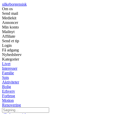
silkeborgensisk
Om os
Send mail
Mediekit
Annoncer
Min konto
Mailnyt
Affiliate
Send et tip
Login
Få adgang
Nyhedsbrev
Kategorier
Livet
Interesser
Familie
Spis
Aktiviteter
Bolig
Erhverv
Forbrug
Motion
Renovering