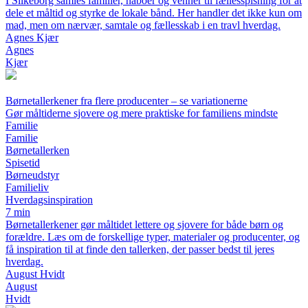
I Silkeborg samles familier, naboer og venner til fællesspisning for at
dele et måltid og styrke de lokale bånd. Her handler det ikke kun om
mad, men om nærvær, samtale og fællesskab i en travl hverdag.
Agnes Kjær
Agnes
Kjær
Børnetallerkener fra flere producenter – se variationerne
Gør måltiderne sjovere og mere praktiske for familiens mindste
Familie
Familie
Børnetallerken
Spisetid
Børneudstyr
Familieliv
Hverdagsinspiration
7 min
Børnetallerkener gør måltidet lettere og sjovere for både børn og
forældre. Læs om de forskellige typer, materialer og producenter, og
få inspiration til at finde den tallerken, der passer bedst til jeres
hverdag.
August Hvidt
August
Hvidt