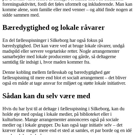
foreningsaktivitet, fordi det føles uformelt og inkluderende. Man kan
komme alene, som familie eller med venner – og altid finde nogen at
sidde sammen med.
Bæredygtighed og lokale råvarer
En del fællesspisninger i Silkeborg har også fokus på
bæredygtighed. Det kan være ved at bruge lokale råvarer, undgå
madspild eller servere vegetariske retter. Nogle arrangementer
samarbejder med lokale producenter og gårde, så deltagerne
samtidig får indsigt i, hvor maden kommer fra.
Denne kobling mellem fællesskab og bæredygtighed gør
fællesspisning til mere end blot et socialt arrangement – det bliver
også en måde at tage ansvar for miljøet og støtte lokale initiativer.
Sådan kan du selv være med
Hvis du har lyst til at deltage i fællesspisning i Silkeborg, kan du
holde øje med opslag i lokale medier, på biblioteket eller i
kulturhuse. Mange arrangementer annonceres også på sociale
medier og i lokale grupper. Du kan også tage initiativ selv – det
kræver ikke meget mere end et sted at samles, et par borde og en idé