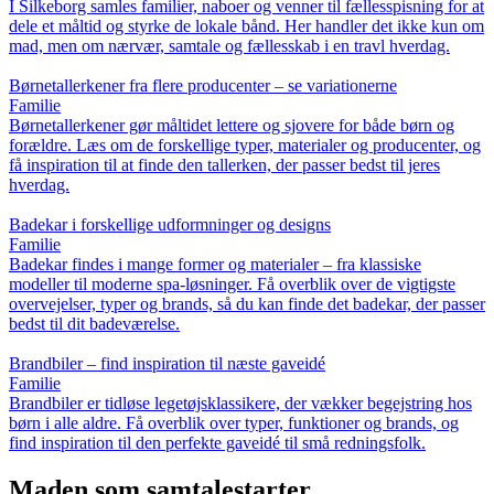
I Silkeborg samles familier, naboer og venner til fællesspisning for at
dele et måltid og styrke de lokale bånd. Her handler det ikke kun om
mad, men om nærvær, samtale og fællesskab i en travl hverdag.
Børnetallerkener fra flere producenter – se variationerne
Familie
Børnetallerkener gør måltidet lettere og sjovere for både børn og
forældre. Læs om de forskellige typer, materialer og producenter, og
få inspiration til at finde den tallerken, der passer bedst til jeres
hverdag.
Badekar i forskellige udformninger og designs
Familie
Badekar findes i mange former og materialer – fra klassiske
modeller til moderne spa-løsninger. Få overblik over de vigtigste
overvejelser, typer og brands, så du kan finde det badekar, der passer
bedst til dit badeværelse.
Brandbiler – find inspiration til næste gaveidé
Familie
Brandbiler er tidløse legetøjsklassikere, der vækker begejstring hos
børn i alle aldre. Få overblik over typer, funktioner og brands, og
find inspiration til den perfekte gaveidé til små redningsfolk.
Maden som samtalestarter