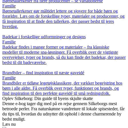
Børnetallerkener fra flere producenter – se variationerne
Familie
Børnetallerkener gør måltidet lettere og sjovere for både børn og
forældre. Læs om de forskellige typer, materialer og producenter, og
få inspiration til at finde den tallerken, der passer bedst til jeres
hverdag.
Badekar i forskellige udformninger og designs
Familie
Badekar findes i mange former og materialer – fra klassiske
modeller til moderne spa-løsninger. Få overblik over de vigtigste
overvejelser, typer og brands, så du kan finde det badekar, der passer
bedst til dit badeværelse.
Brandbiler – find inspiration til næste gaveidé
Familie
Brandbiler er tidløse legetøjsklassikere, der vækker begejstring hos
børn i alle aldre. Få overblik over typer, funktioner og brands, og
find inspiration til den perfekte gaveidé til små redningsfolk.
Oplev Silkeborg: Din guide til byens skjulte skatte
Denne e-bog tager dig med på en rejse gennem Silkeborgs mest
betroede perler. Fra naturskønne vandreture til lokale spisesteder, får
du tips til, hvordan du udnytter dit ophold i denne charmerende by
bedst muligt.
Læs nu