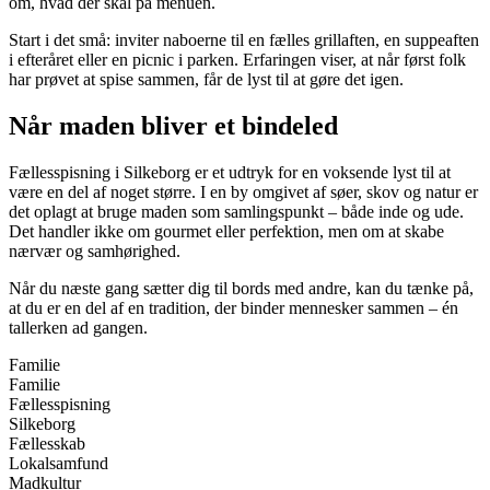
om, hvad der skal på menuen.
Start i det små: inviter naboerne til en fælles grillaften, en suppeaften
i efteråret eller en picnic i parken. Erfaringen viser, at når først folk
har prøvet at spise sammen, får de lyst til at gøre det igen.
Når maden bliver et bindeled
Fællesspisning i Silkeborg er et udtryk for en voksende lyst til at
være en del af noget større. I en by omgivet af søer, skov og natur er
det oplagt at bruge maden som samlingspunkt – både inde og ude.
Det handler ikke om gourmet eller perfektion, men om at skabe
nærvær og samhørighed.
Når du næste gang sætter dig til bords med andre, kan du tænke på,
at du er en del af en tradition, der binder mennesker sammen – én
tallerken ad gangen.
Familie
Familie
Fællesspisning
Silkeborg
Fællesskab
Lokalsamfund
Madkultur