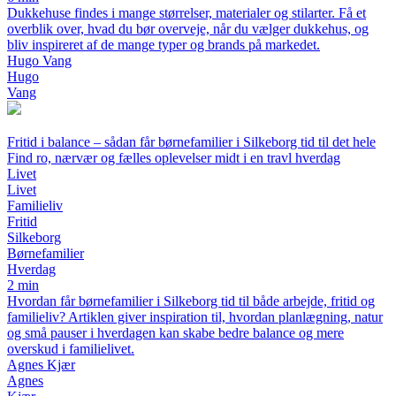
Dukkehuse findes i mange størrelser, materialer og stilarter. Få et
overblik over, hvad du bør overveje, når du vælger dukkehus, og
bliv inspireret af de mange typer og brands på markedet.
Hugo Vang
Hugo
Vang
Fritid i balance – sådan får børnefamilier i Silkeborg tid til det hele
Find ro, nærvær og fælles oplevelser midt i en travl hverdag
Livet
Livet
Familieliv
Fritid
Silkeborg
Børnefamilier
Hverdag
2 min
Hvordan får børnefamilier i Silkeborg tid til både arbejde, fritid og
familieliv? Artiklen giver inspiration til, hvordan planlægning, natur
og små pauser i hverdagen kan skabe bedre balance og mere
overskud i familielivet.
Agnes Kjær
Agnes