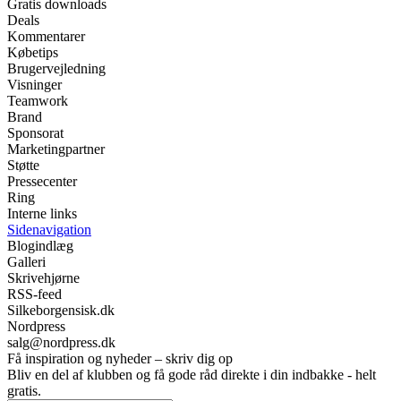
Gratis downloads
Deals
Kommentarer
Købetips
Brugervejledning
Visninger
Teamwork
Brand
Sponsorat
Marketingpartner
Støtte
Pressecenter
Ring
Interne links
Sidenavigation
Blogindlæg
Galleri
Skrivehjørne
RSS-feed
Silkeborgensisk.dk
Nordpress
salg@nordpress.dk
Få inspiration og nyheder – skriv dig op
Bliv en del af klubben og få gode råd direkte i din indbakke - helt
gratis.