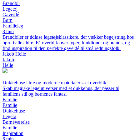
Brandbil
Legetøj
Gaveidé
Børn
Familieleg
3 min
Brandbiler er tidløse legetøjsklassikere, der vækker begejstring hos
børn i alle aldre. Få overblik over typer, funktioner og brands, og
find inspiration til den perfekte gaveidé til små redningsfolk.
Jakob Helle
Jakob
Helle
Dukkehuse i træ og moderne materialer – et overblik
Skab magiske legeuniverser med et dukkehus, der passer til
familiens stil og børnenes fantasi
Familie
Familie
Dukkehuse
Legetøj
Børneværelse
Familie
Inspiration
6 min