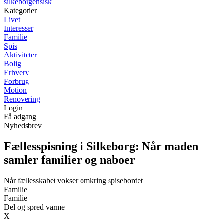
silkeborgensisk
Kategorier
Livet
Interesser
Familie
Spis
Aktiviteter
Bolig
Erhverv
Forbrug
Motion
Renovering
Login
Få adgang
Nyhedsbrev
Fællesspisning i Silkeborg: Når maden
samler familier og naboer
Når fællesskabet vokser omkring spisebordet
Familie
Familie
Del og spred varme
X