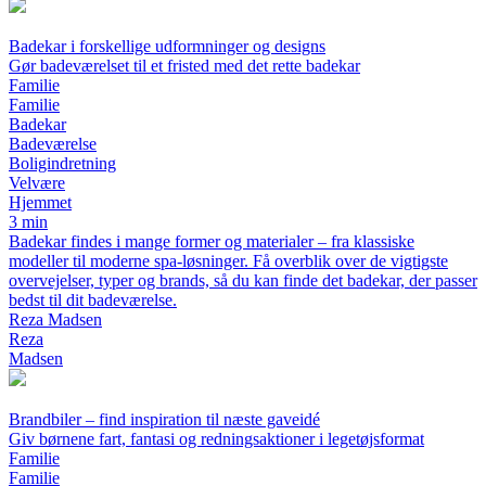
Badekar i forskellige udformninger og designs
Gør badeværelset til et fristed med det rette badekar
Familie
Familie
Badekar
Badeværelse
Boligindretning
Velvære
Hjemmet
3 min
Badekar findes i mange former og materialer – fra klassiske
modeller til moderne spa-løsninger. Få overblik over de vigtigste
overvejelser, typer og brands, så du kan finde det badekar, der passer
bedst til dit badeværelse.
Reza Madsen
Reza
Madsen
Brandbiler – find inspiration til næste gaveidé
Giv børnene fart, fantasi og redningsaktioner i legetøjsformat
Familie
Familie