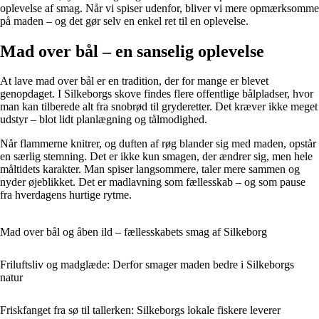
oplevelse af smag. Når vi spiser udenfor, bliver vi mere opmærksomme
på maden – og det gør selv en enkel ret til en oplevelse.
Mad over bål – en sanselig oplevelse
At lave mad over bål er en tradition, der for mange er blevet
genopdaget. I Silkeborgs skove findes flere offentlige bålpladser, hvor
man kan tilberede alt fra snobrød til gryderetter. Det kræver ikke meget
udstyr – blot lidt planlægning og tålmodighed.
Når flammerne knitrer, og duften af røg blander sig med maden, opstår
en særlig stemning. Det er ikke kun smagen, der ændrer sig, men hele
måltidets karakter. Man spiser langsommere, taler mere sammen og
nyder øjeblikket. Det er madlavning som fællesskab – og som pause
fra hverdagens hurtige rytme.
Mad over bål og åben ild – fællesskabets smag af Silkeborg
Friluftsliv og madglæde: Derfor smager maden bedre i Silkeborgs
natur
Friskfanget fra sø til tallerken: Silkeborgs lokale fiskere leverer