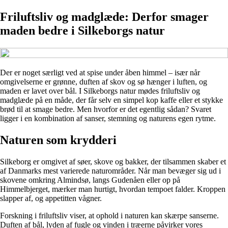
Friluftsliv og madglæde: Derfor smager
maden bedre i Silkeborgs natur
Der er noget særligt ved at spise under åben himmel – især når
omgivelserne er grønne, duften af skov og sø hænger i luften, og
maden er lavet over bål. I Silkeborgs natur mødes friluftsliv og
madglæde på en måde, der får selv en simpel kop kaffe eller et stykke
brød til at smage bedre. Men hvorfor er det egentlig sådan? Svaret
ligger i en kombination af sanser, stemning og naturens egen rytme.
Naturen som krydderi
Silkeborg er omgivet af søer, skove og bakker, der tilsammen skaber et
af Danmarks mest varierede naturområder. Når man bevæger sig ud i
skovene omkring Almindsø, langs Gudenåen eller op på
Himmelbjerget, mærker man hurtigt, hvordan tempoet falder. Kroppen
slapper af, og appetitten vågner.
Forskning i friluftsliv viser, at ophold i naturen kan skærpe sanserne.
Duften af bål, lyden af fugle og vinden i træerne påvirker vores