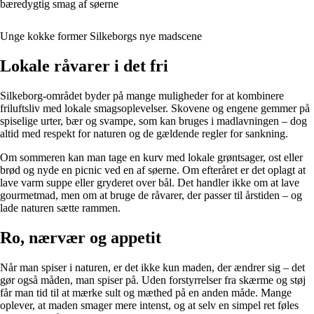
bæredygtig smag af søerne
Unge kokke former Silkeborgs nye madscene
Lokale råvarer i det fri
Silkeborg-området byder på mange muligheder for at kombinere
friluftsliv med lokale smagsoplevelser. Skovene og engene gemmer på
spiselige urter, bær og svampe, som kan bruges i madlavningen – dog
altid med respekt for naturen og de gældende regler for sankning.
Om sommeren kan man tage en kurv med lokale grøntsager, ost eller
brød og nyde en picnic ved en af søerne. Om efteråret er det oplagt at
lave varm suppe eller gryderet over bål. Det handler ikke om at lave
gourmetmad, men om at bruge de råvarer, der passer til årstiden – og
lade naturen sætte rammen.
Ro, nærvær og appetit
Når man spiser i naturen, er det ikke kun maden, der ændrer sig – det
gør også måden, man spiser på. Uden forstyrrelser fra skærme og støj
får man tid til at mærke sult og mæthed på en anden måde. Mange
oplever, at maden smager mere intenst, og at selv en simpel ret føles