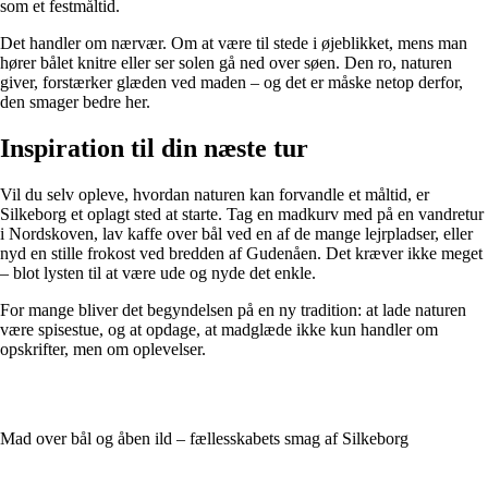
som et festmåltid.
Det handler om nærvær. Om at være til stede i øjeblikket, mens man
hører bålet knitre eller ser solen gå ned over søen. Den ro, naturen
giver, forstærker glæden ved maden – og det er måske netop derfor,
den smager bedre her.
Inspiration til din næste tur
Vil du selv opleve, hvordan naturen kan forvandle et måltid, er
Silkeborg et oplagt sted at starte. Tag en madkurv med på en vandretur
i Nordskoven, lav kaffe over bål ved en af de mange lejrpladser, eller
nyd en stille frokost ved bredden af Gudenåen. Det kræver ikke meget
– blot lysten til at være ude og nyde det enkle.
For mange bliver det begyndelsen på en ny tradition: at lade naturen
være spisestue, og at opdage, at madglæde ikke kun handler om
opskrifter, men om oplevelser.
Mad over bål og åben ild – fællesskabets smag af Silkeborg