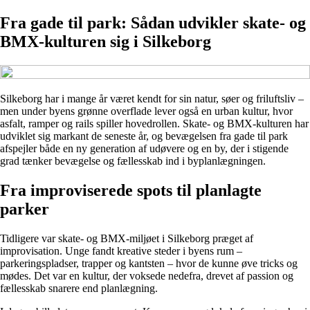
Fra gade til park: Sådan udvikler skate- og
BMX-kulturen sig i Silkeborg
Silkeborg har i mange år været kendt for sin natur, søer og friluftsliv –
men under byens grønne overflade lever også en urban kultur, hvor
asfalt, ramper og rails spiller hovedrollen. Skate- og BMX-kulturen har
udviklet sig markant de seneste år, og bevægelsen fra gade til park
afspejler både en ny generation af udøvere og en by, der i stigende
grad tænker bevægelse og fællesskab ind i byplanlægningen.
Fra improviserede spots til planlagte
parker
Tidligere var skate- og BMX-miljøet i Silkeborg præget af
improvisation. Unge fandt kreative steder i byens rum –
parkeringspladser, trapper og kantsten – hvor de kunne øve tricks og
mødes. Det var en kultur, der voksede nedefra, drevet af passion og
fællesskab snarere end planlægning.