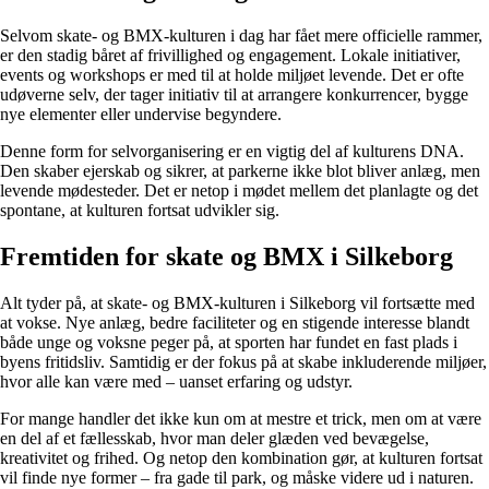
Selvom skate- og BMX-kulturen i dag har fået mere officielle rammer,
er den stadig båret af frivillighed og engagement. Lokale initiativer,
events og workshops er med til at holde miljøet levende. Det er ofte
udøverne selv, der tager initiativ til at arrangere konkurrencer, bygge
nye elementer eller undervise begyndere.
Denne form for selvorganisering er en vigtig del af kulturens DNA.
Den skaber ejerskab og sikrer, at parkerne ikke blot bliver anlæg, men
levende mødesteder. Det er netop i mødet mellem det planlagte og det
spontane, at kulturen fortsat udvikler sig.
Fremtiden for skate og BMX i Silkeborg
Alt tyder på, at skate- og BMX-kulturen i Silkeborg vil fortsætte med
at vokse. Nye anlæg, bedre faciliteter og en stigende interesse blandt
både unge og voksne peger på, at sporten har fundet en fast plads i
byens fritidsliv. Samtidig er der fokus på at skabe inkluderende miljøer,
hvor alle kan være med – uanset erfaring og udstyr.
For mange handler det ikke kun om at mestre et trick, men om at være
en del af et fællesskab, hvor man deler glæden ved bevægelse,
kreativitet og frihed. Og netop den kombination gør, at kulturen fortsat
vil finde nye former – fra gade til park, og måske videre ud i naturen.