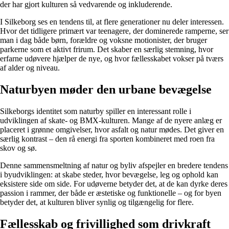
der har gjort kulturen så vedvarende og inkluderende.
I Silkeborg ses en tendens til, at flere generationer nu deler interessen.
Hvor det tidligere primært var teenagere, der dominerede ramperne, ser
man i dag både børn, forældre og voksne motionister, der bruger
parkerne som et aktivt frirum. Det skaber en særlig stemning, hvor
erfarne udøvere hjælper de nye, og hvor fællesskabet vokser på tværs
af alder og niveau.
Naturbyen møder den urbane bevægelse
Silkeborgs identitet som naturby spiller en interessant rolle i
udviklingen af skate- og BMX-kulturen. Mange af de nyere anlæg er
placeret i grønne omgivelser, hvor asfalt og natur mødes. Det giver en
særlig kontrast – den rå energi fra sporten kombineret med roen fra
skov og sø.
Denne sammensmeltning af natur og byliv afspejler en bredere tendens
i byudviklingen: at skabe steder, hvor bevægelse, leg og ophold kan
eksistere side om side. For udøverne betyder det, at de kan dyrke deres
passion i rammer, der både er æstetiske og funktionelle – og for byen
betyder det, at kulturen bliver synlig og tilgængelig for flere.
Fællesskab og frivillighed som drivkraft