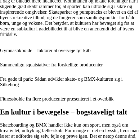
I dag er billedet mere nuanceret. Kommunen og lokale foreninger har i
stigende grad skabt rammer for, at sporten kan udfolde sig i sikre og
inspirerende omgivelser. Skateparker og pumptracks er blevet en del af
byens rekreative tilbud, og de fungerer som samlingspunkter for både
børn, unge og voksne. Det betyder, at kulturen har bevæget sig fra at
være en subkultur i gadebilledet til at blive en anerkendt del af byens
fritidsliv.
Gymnastikbolde – faktorer at overveje før køb
Sammenlign squatstativer fra forskellige producenter
Fra gade til park: Sådan udvikler skate- og BMX-kulturen sig i
Silkeborg
Fitnessbolde fra flere producenter præsenteret i ét overblik
En kultur i bevægelse – bogstaveligt talt
Skateboarding og BMX handler ikke kun om sport, men også om
kreativitet, udtryk og fællesskab. For mange er det en livsstil, hvor man
lærer at udfordre sig selv, fejle og prøve igen. Det er netop denne ånd,