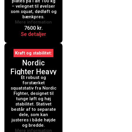
(100kg)
plates på i alt 100 kg
– velegnet til øvelser
som squat, dødløft og
bænkpres.
Mere information
7600
kr.
Se detaljer
Kraft og stabilitet
Nordic
Fighter Heavy
Et robust og
Duty Squat
forstærket
Stand
squatstativ fra Nordic
Fighter, designet til
tunge løft og høj
stabilitet. Stativet
består af to separate
dele, som kan
justeres i både højde
og bredde.
Mere information