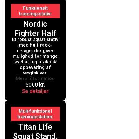
Funktionelt
træningsstativ
Nordic
Fighter Half
Et robust squat stativ
Rack Squat
med half rack-
Stand
design, der giver
mulighed for mange
øvelser og praktisk
opbevaring af
vægtskiver.
Mere information
5000
kr.
Se detaljer
Multifunktionel
træningsstation
Titan Life
Squat Stand,