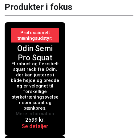
Produkter i fokus
Professionelt
træningsudstyr
Odin Semi
Pro Squat
Et robust og fleksibelt
Rack
squat rack fra Odin,
der kan justeres i
både højde og bredde
og er velegnet til
forskellige
styrketræningsøvelse
r som squat og
bænkpres.
Mere information
2599
kr.
Se detaljer