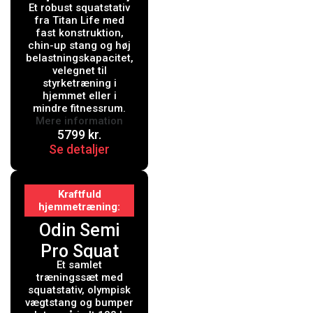
Et robust squatstativ
incl Chin up
fra Titan Life med
fast konstruktion,
chin-up stang og høj
belastningskapacitet,
velegnet til
styrketræning i
hjemmet eller i
mindre fitnessrum.
Mere information
5799
kr.
Se detaljer
Kraftfuld
hjemmetræning
Odin Semi
Pro Squat
Et samlet
Rack + Vægte
træningssæt med
& Vægtstang
squatstativ, olympisk
vægtstang og bumper