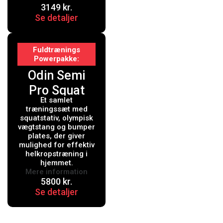
3149
kr.
Se detaljer
Fuldtrænings
Powerpakke
Odin Semi
Pro Squat
Et samlet
Rack + Vægte
træningssæt med
& Vægtstang
squatstativ, olympisk
vægtstang og bumper
(50kg)
plates, der giver
mulighed for effektiv
helkropstræning i
hjemmet.
Mere information
5800
kr.
Se detaljer